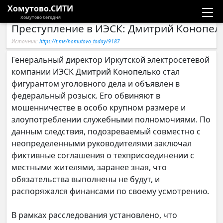
Хомутово.СИТИ
Хомутово Сегодня
Преступление в ИЭСК: Дмитрий Конопел
Новости
Источник:
https://t.me/homutovo_today/9187
Расписание автобусов
Генеральный директор Иркутской электросетевой
компании ИЭСК Дмитрий Конопелько стал
Галерея
фигурантом уголовного дела и объявлен в
федеральный розыск. Его обвиняют в
мошенничестве в особо крупном размере и
Компании
злоупотреблении служебными полномочиями. По
данным следствия, подозреваемый совместно с
неопределенными руководителями заключал
фиктивные соглашения о техприсоединении с
местными жителями, заранее зная, что
обязательства выполнены не будут, и
распоряжался финансами по своему усмотрению.
В рамках расследования установлено, что