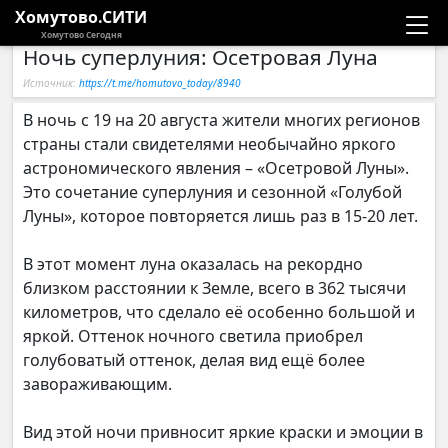
Хомутово.СИТИ
Хомутово Сегодня
Ночь суперлуния: Осетровая Луна
Новости
Источник:
https://t.me/homutovo_today/8940
Расписание автобусов
В ночь с 19 на 20 августа жители многих регионов
страны стали свидетелями необычайно яркого
Галерея
астрономического явления – «Осетровой Луны».
Это сочетание суперлуния и сезонной «Голубой
Луны», которое повторяется лишь раз в 15-20 лет.
Компании
В этот момент луна оказалась на рекордно
близком расстоянии к Земле, всего в 362 тысячи
километров, что сделало её особенно большой и
яркой. Оттенок ночного светила приобрел
голубоватый оттенок, делая вид ещё более
завораживающим.
Вид этой ночи привносит яркие краски и эмоции в